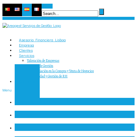
Search
Asesoria Financiera Lisboa
Empresa
Clientes
Servicios
Valoración de Empresas
Asesoría de Gestión
Intermediación en la Compra y Venta de Negocios
Contabilidad y Gestión de RH
Contactos
Menu
Asesoria Financiera Lisboa
Empresa
Clientes