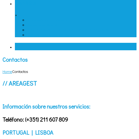
Servicios
+
Valoración de Empresas
Asesoría de Gestión
Intermediación en la Compra y Venta de Negocios
Contabilidad y Gestión de RH
Contactos
Contactos
Home
Contactos
// AREAGEST
Información sobre nuestros servicios:
Teléfono:
(+351) 211 607 809
PORTUGAL | LISBOA