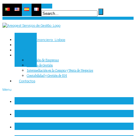
Search
Asesoria Financiera Lisboa
Empresa
Clientes
Servicios
Valoración de Empresas
Asesoría de Gestión
Intermediación en la Compra y Venta de Negocios
Contabilidad y Gestión de RH
Contactos
Menu
Asesoria Financiera Lisboa
Empresa
Clientes