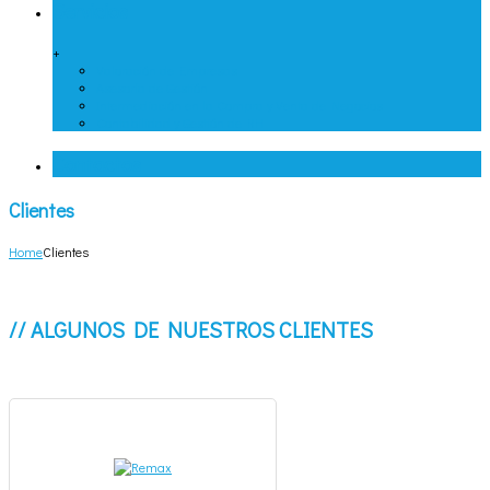
Servicios
+
Valoración de Empresas
Asesoría de Gestión
Intermediación en la Compra y Venta de Negocios
Contabilidad y Gestión de RH
Contactos
Clientes
Home
Clientes
// ALGUNOS DE NUESTROS CLIENTES