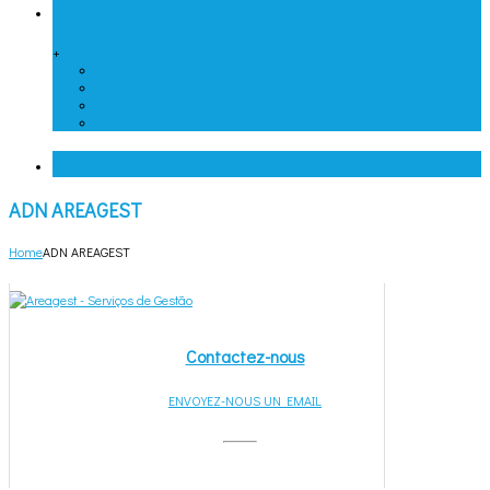
Services
+
Évaluation d’Entreprise
Conseil en Gestion
Intermédiation dans l’Achat et la Vente d’Entreprises
Comptabilité et Gestion des RH
Contacts
ADN AREAGEST
Home
ADN AREAGEST
Contactez-nous
ENVOYEZ-NOUS UN EMAIL